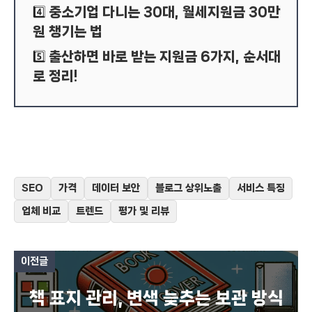
중소기업 다니는 30대, 월세지원금 30만
4️⃣
원 챙기는 법
출산하면 바로 받는 지원금 6가지, 순서대
5️⃣
로 정리!
SEO
가격
데이터 보안
블로그 상위노출
서비스 특징
업체 비교
트렌드
평가 및 리뷰
이전글
책 표지 관리, 변색 늦추는 보관 방식