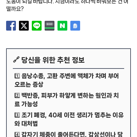
도움이 되길 바랍니다. 지금이라도 하나씩 바꿔보는 건 어
떨까요?
🔗 당신을 위한 추천 정보
음낭수종, 고환 주변에 액체가 차며 부어
1️⃣
오르는 증상
백반증, 피부가 하얗게 변하는 원인과 치
2️⃣
료 가능성
조기 폐경, 40세 이전 생리가 멈추는 이유
3️⃣
와 대처법
갑자기 체중이 줄어든다면, 갑상선이나 당
4️⃣