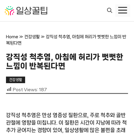
컨
텐
츠
로
건
Home
»
건강생활
»
강직성 척추염, 아침에 허리가 뻣뻣한 느낌이 반
너
복된다면
뛰
기
강직성 척추염, 아침에 허리가 뻣뻣한
느낌이 반복된다면
건강생활
Post Views:
187
강직성 척추염은 만성 염증성 질환으로, 주로 척추와 골반
관절에 영향을 미칩니다. 이 질환은 시간이 지남에 따라 척
추가 굳어지는 경향이 있어, 일상생활에 많은 불편을 초래