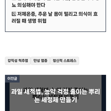
뇨 의심해야 한다
저체온증, 추운 날 몸이 떨리고 의식이 흐
5️⃣
려질 때 생명 위협
강직성 척추염
만성 염증
정신적 스트레스
이전글
과일 세척법, 농약 걱정 줄이는 뿌리
는 세정제 만들기