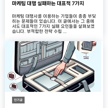
마케팅 대행 실패하는 대표적 7가지
마케팅 대행사를 이용하는 기업들이 종종 부딪
히는 문제들이 있습니다. 이 글에서는 그 중에
서도 대표적인 7가지 실패 요인들을 살펴보겠
습니다. 부적합한 전략 수립 ...
인기글