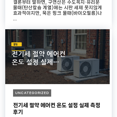
결론부터 말하면, 구연산은 수도꼭지·유리문
물때(탄산칼슘 계열)에는 시판 세제 못지않게
효과적이지만, 묵은 핑크 물때(바이오필름)나
...
UNCATEGORIZED
전기세 절약 에어컨 온도 설정 실제 측정
후기