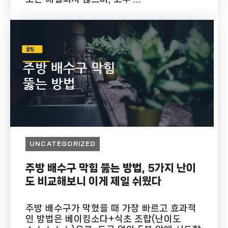
UNCATEGORIZED
주방 배수구 막힘 뚫는 방법, 5가지 난이
도 비교해보니 이게 제일 쉬웠다
주방 배수구가 막혔을 때 가장 빠르고 효과적
인 방법은 베이킹소다+식초 조합(난이도