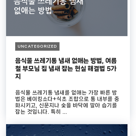
UNCATEGORIZED
음식물 쓰레기통 냄새 없애는 방법, 여름
철 부모님 집 냄새 잡는 현실 해결법 5가
지
음식물 쓰레기통 냄새를 없애는 가장 빠른 방
법은 베이킹소다+식초 조합으로 통 내부를 중
화시키고, 신문지나 숯을 바닥에 깔아 습기를
잡는 것입니다. 특히 ...