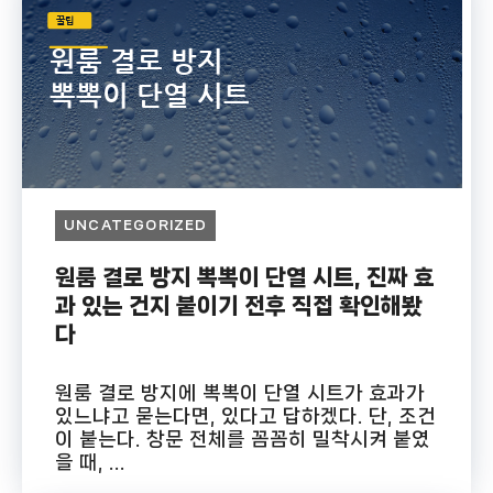
UNCATEGORIZED
원룸 결로 방지 뽁뽁이 단열 시트, 진짜 효
과 있는 건지 붙이기 전후 직접 확인해봤
다
원룸 결로 방지에 뽁뽁이 단열 시트가 효과가
있느냐고 묻는다면, 있다고 답하겠다. 단, 조건
이 붙는다. 창문 전체를 꼼꼼히 밀착시켜 붙였
을 때, ...