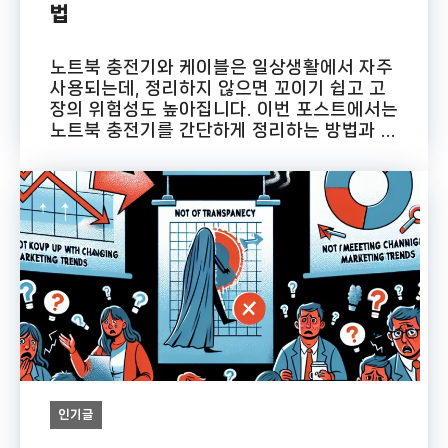
법
노트북 충전기와 케이블은 일상생활에서 자주
사용되는데, 정리하지 않으면 꼬이기 쉽고 고
장의 위험성도 높아집니다. 이번 포스트에서는
노트북 충전기를 간단하게 정리하는 방법과 ...
인기글