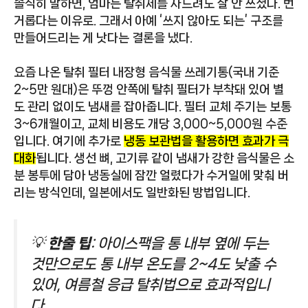
솔직히 말하면, 엄마는 탈취제를 사드려도 잘 안 쓰셨다. 번
거롭다는 이유로. 그래서 아예 ‘쓰지 않아도 되는’ 구조를
만들어드리는 게 낫다는 결론을 냈다.
요즘 나온 탈취 필터 내장형 음식물 쓰레기통(국내 기준
2~5만 원대)은 뚜껑 안쪽에 탈취 필터가 부착돼 있어 별
도 관리 없이도 냄새를 잡아줍니다. 필터 교체 주기는 보통
3~6개월이고, 교체 비용도 개당 3,000~5,000원 수준
입니다. 여기에 추가로
냉동 보관법을 활용하면 효과가 극
대화
됩니다. 생선 뼈, 고기류 같이 냄새가 강한 음식물은 소
분 봉투에 담아 냉동실에 잠깐 얼렸다가 수거일에 맞춰 버
리는 방식인데, 일본에서도 일반화된 방법입니다.
💡
한줄 팁
: 아이스팩을 통 내부 옆에 두는
것만으로도 통 내부 온도를 2~4도 낮출 수
있어, 여름철 응급 탈취법으로 효과적입니
다.