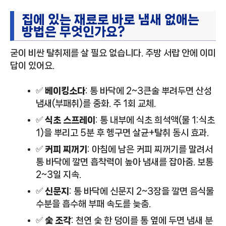
집에 있는 재료로 바로 냄새 없애는
방법은 무엇인가요?
굳이 비싼 탈취제를 살 필요 없습니다. 주방 서랍 안에 이미
답이 있어요.
✅
베이킹소다
: 통 바닥에 2~3큰술 뿌려두면 산성
냄새(부패취)를 중화. 주 1회 교체.
✅
식초 스프레이
: 통 내부에 식초 희석액(물 1:식초
1)을 뿌리고 5분 후 헹구면 살균+탈취 동시 효과.
✅
커피 찌꺼기
: 아침에 남은 커피 찌꺼기를 말려서
통 바닥에 깔면 흡착력이 높아 냄새를 잡아줌. 보통
2~3일 지속.
✅
신문지
: 통 바닥에 신문지 2~3장을 깔면 음식물
수분을 흡수해 부패 속도를 늦춤.
✅
숯 조각
: 천연 숯 한 덩이를 통 옆에 두면 냄새 분