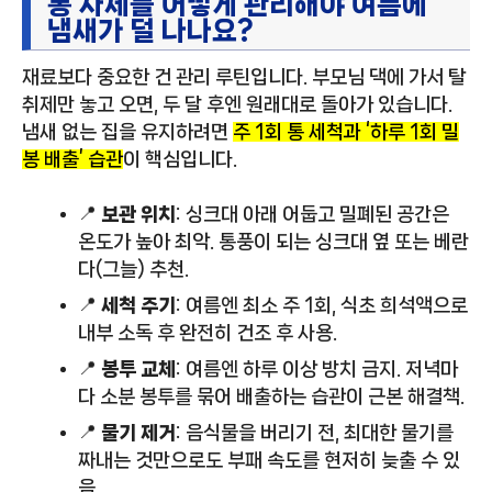
통 자체를 어떻게 관리해야 여름에
냄새가 덜 나나요?
재료보다 중요한 건 관리 루틴입니다. 부모님 댁에 가서 탈
취제만 놓고 오면, 두 달 후엔 원래대로 돌아가 있습니다.
냄새 없는 집을 유지하려면
주 1회 통 세척과 ‘하루 1회 밀
봉 배출’ 습관
이 핵심입니다.
📍
보관 위치
: 싱크대 아래 어둡고 밀폐된 공간은
온도가 높아 최악. 통풍이 되는 싱크대 옆 또는 베란
다(그늘) 추천.
📍
세척 주기
: 여름엔 최소 주 1회, 식초 희석액으로
내부 소독 후 완전히 건조 후 사용.
📍
봉투 교체
: 여름엔 하루 이상 방치 금지. 저녁마
다 소분 봉투를 묶어 배출하는 습관이 근본 해결책.
📍
물기 제거
: 음식물을 버리기 전, 최대한 물기를
짜내는 것만으로도 부패 속도를 현저히 늦출 수 있
음.