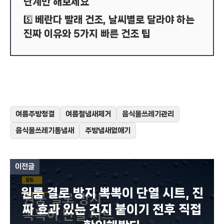
단계만 해보세요
베란다 빨래 건조, 날씨별로 달라야 하는
5️⃣
진짜 이유와 5가지 빠른 건조 팁
여름주방청결
여름철냄새제거
음식물쓰레기관리
음식물쓰레기통냄새
주방냄새없애기
이전글
원룸 결로 방지 뽁뽁이 단열 시트, 진
짜 효과 있는 건지 붙이기 전후 직접