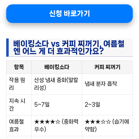
신청 바로가기
베이킹소다 vs 커피 찌꺼기, 여름철
엔 어느 게 더 효과적인가요?
항목
베이킹소다
커피 찌꺼기
작용 원
산성 냄새 중화(알칼
냄새 분자 흡착
리
리성)
지속 시
5~7일
2~3일
간
여름철
★★★★☆ (중화력
★★★☆☆ (습기에
효과
우수)
약함)