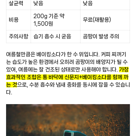
살균력
낮음
낮음
200g 기준 약
비용
무료(재활용)
1,500원
주의사항
습기 흡수 시 굳음
곰팡이 발생 주의
여름철만큼은 베이킹소다가 한 수 위입니다. 커피 찌꺼기
는 습도가 높은 환경에서 오히려 곰팡이의 배양지가 될 수
있어, 여름에는 잘 건조된 상태로만 사용해야 합니다.
가장
효과적인 조합은 통 바닥에 신문지+베이킹소다를 함께 까
는 것
으로, 수분 흡수와 냄새 중화를 동시에 잡을 수 있습니
다.