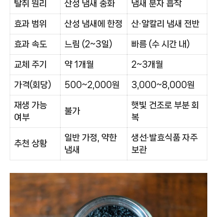
탈취 원리
산성 냄새 중화
냄새 분자 흡착
효과 범위
산성 냄새에 한정
산·알칼리 냄새 전반
효과 속도
느림 (2~3일)
빠름 (수 시간 내)
교체 주기
약 1개월
2~3개월
가격(회당)
500~2,000원
3,000~8,000원
재생 가능
햇빛 건조로 부분 회
불가
여부
복
일반 가정, 약한
생선·발효식품 자주
추천 상황
냄새
보관