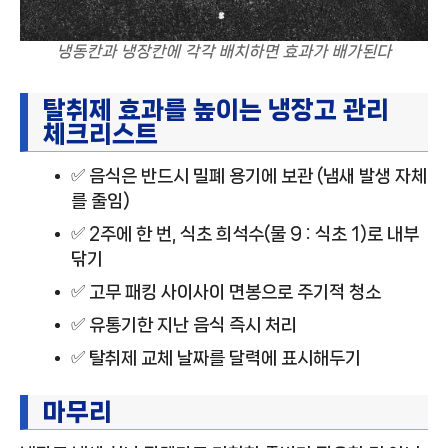
냉동칸과 냉장칸에 각각 배치하면 효과가 배가된다
탈취제 효과를 높이는 냉장고 관리
체크리스트
✅ 음식은 반드시 밀폐 용기에 보관 (냄새 발생 자체
를 줄임)
✅ 2주에 한 번, 식초 희석수(물 9 : 식초 1)로 내부
닦기
✅ 고무 패킹 사이사이 면봉으로 주기적 청소
✅ 유통기한 지난 음식 즉시 처리
✅ 탈취제 교체 날짜를 달력에 표시해두기
마무리