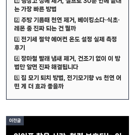
냉장고 성에 제거, 셀프로 30분 안에 끝내
1️⃣
는 가장 빠른 방법
주방 기름때 천연 제거, 베이킹소다·식초·
2️⃣
레몬 중 진짜 되는 건 뭘까
전기세 절약 에어컨 온도 설정 실제 측정
3️⃣
후기
장마철 빨래 냄새 제거, 건조기 없이 이 방
4️⃣
법만 알면 진짜 해결됩니다
집 모기 퇴치 방법, 전기모기향 vs 천연 어
5️⃣
떤 게 더 효과 좋을까
이전글