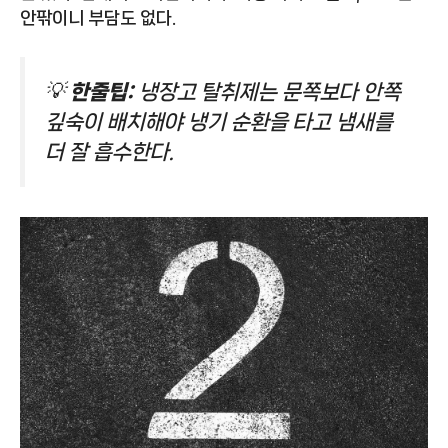
안팎이니 부담도 없다.
💡
한줄팁:
냉장고 탈취제는 문쪽보다 안쪽
깊숙이 배치해야 냉기 순환을 타고 냄새를
더 잘 흡수한다.