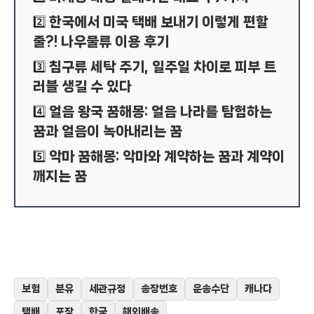
한국에서 미국 택배 보내기 이렇게 편할
2️⃣
줄?! 나우물류 이용 후기
침구류 세탁 주기, 일주일 차이로 피부 트
3️⃣
러블 생길 수 있다
얼음 왕국 꿈해몽: 얼음 나라를 탐험하는
4️⃣
꿈과 얼음이 녹아내리는 꿈
악마 꿈해몽: 악마와 계약하는 꿈과 계약이
5️⃣
깨지는 꿈
보험
분유
세관규정
송장번호
운송수단
캐나다
택배
포장
한국
해외배송