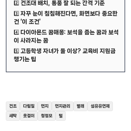
건조대 배치, 통풍 잘 되는 간격 기준
2️⃣
자꾸 눈이 침침해진다면, 화면보다 중요한
3️⃣
건 ‘이 조건’
다이아몬드 꿈해몽: 보석을 줍는 꿈과 보석
4️⃣
이 사라지는 꿈
고등학생 자녀가 둘 이상? 교육비 지원금
5️⃣
챙기는 팁
건조
다림질
먼지
먼지관리
빨래
섬유유연제
세탁
옷걸이
청정모
털