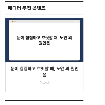
에디터 추천 콘텐츠
눈이 침침하고 흐릿할 때, 노안 외 원인
은
야나 나