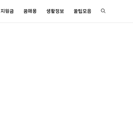
지원금
꿈해몽
생활정보
꿀팁모음