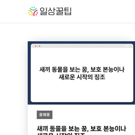
컨
텐
츠
로
건
너
뛰
기
꿈해몽
새끼 동물을 보는 꿈, 보호 본능이나