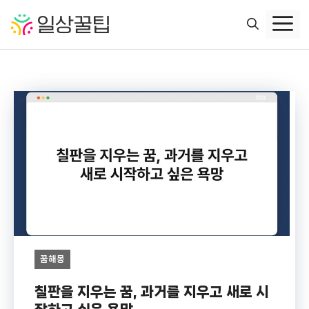
컨
텐
츠
로
건
너
뛰
기
꿈해몽
칠판을 지우는 꿈, 과거를 지우고 새로 시