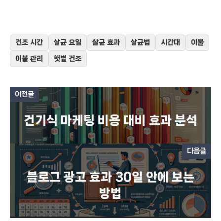
건조 시간
살균 요일
살균 효과
살균법
시간대
이불
이불 관리
햇볕 건조
이전글
건기식 마케팅 비용 대비 효과 분석
다음글
블로그 광고 효과 30일 안에 보는
방법