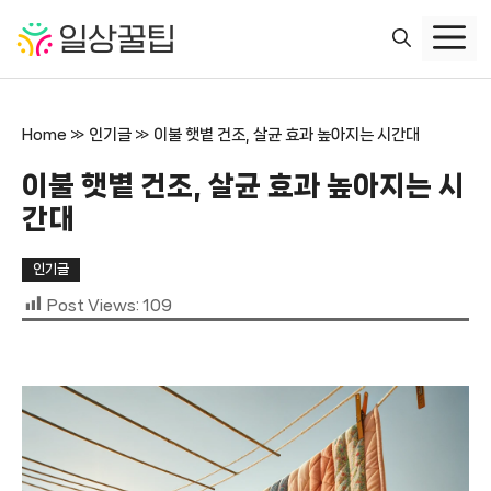
컨
텐
츠
로
건
Home
»
인기글
»
이불 햇볕 건조, 살균 효과 높아지는 시간대
너
뛰
이불 햇볕 건조, 살균 효과 높아지는 시
기
간대
인기글
Post Views:
109