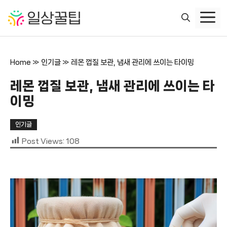
컨
텐
츠
로
건
Home
»
인기글
»
레몬 껍질 보관, 냄새 관리에 쓰이는 타이밍
너
뛰
레몬 껍질 보관, 냄새 관리에 쓰이는 타
기
이밍
인기글
Post Views:
108