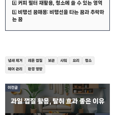
커피 필터 재활용, 청소에 쓸 수 있는 영역
4️⃣
비행선 꿈해몽: 비행선을 타는 꿈과 추락하
5️⃣
는 꿈
냄새 제거
레몬 껍질
보관
샤워
요리
청소
헤어 관리
환경 영향
이전글
과일 껍질 활용, 탈취 효과 좋은 이유