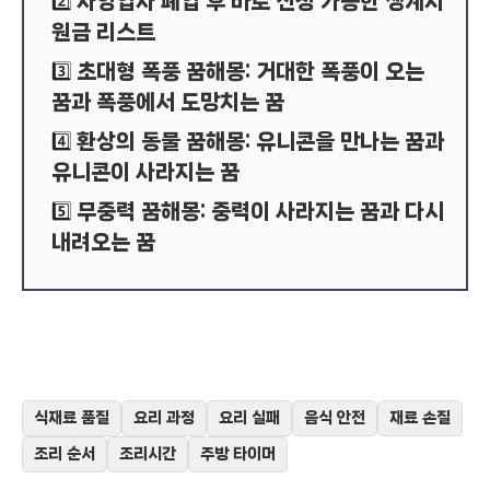
자영업자 폐업 후 바로 신청 가능한 생계지
2️⃣
원금 리스트
초대형 폭풍 꿈해몽: 거대한 폭풍이 오는
3️⃣
꿈과 폭풍에서 도망치는 꿈
환상의 동물 꿈해몽: 유니콘을 만나는 꿈과
4️⃣
유니콘이 사라지는 꿈
무중력 꿈해몽: 중력이 사라지는 꿈과 다시
5️⃣
내려오는 꿈
식재료 품질
요리 과정
요리 실패
음식 안전
재료 손질
조리 순서
조리시간
주방 타이머