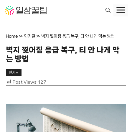
컨
텐
츠
로
건
Home
»
인기글
»
벽지 찢어짐 응급 복구, 티 안 나게 막는 방법
너
뛰
벽지 찢어짐 응급 복구, 티 안 나게 막
기
는 방법
인기글
Post Views:
127