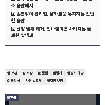
소 습관에서
손톱깎이 관리법, 날카로움 유지하는 간단
4️⃣
한 습관
신발 냄새 제거, 반나절이면 사라지는 불
5️⃣
쾌한 발냄새
쌀 보관
쌀 저장
쌀 품질
쌀벌레
쌀벌레 예방
여름철 쌀
자연 방충제
청결한 보관
이전글