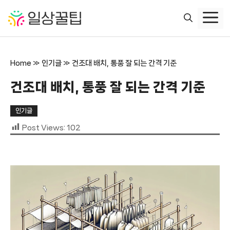
컨
텐
츠
로
건
Home
»
인기글
»
건조대 배치, 통풍 잘 되는 간격 기준
너
뛰
건조대 배치, 통풍 잘 되는 간격 기준
기
인기글
Post Views:
102