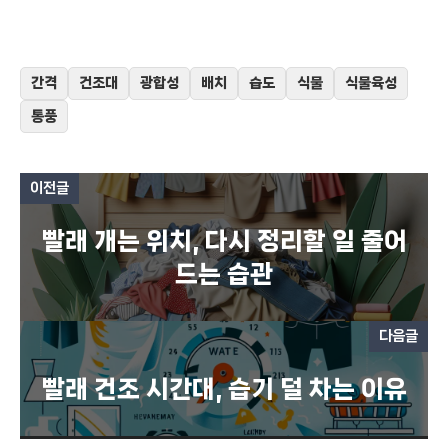
간격
건조대
광합성
배치
습도
식물
식물육성
통풍
이전글
빨래 개는 위치, 다시 정리할 일 줄어
드는 습관
다음글
빨래 건조 시간대, 습기 덜 차는 이유