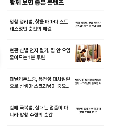
함께 보면 좋은 콘텐츠
명함 정리법, 찾을 때마다 스트
레스였던 순간의 해결
현관 신발 먼지 털기, 집 안 오염
줄어드는 1분 루틴
페닐케톤뇨증, 유전성 대사질환
으로 신생아 스크리닝이 중요한
이유
실패 극복법, 실패는 멈춤이 아
니라 방향 수정의 순간