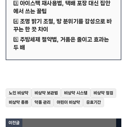
아이스팩 재사용법, 택배 포장 대신 집안
3️⃣
에서 쓰는 꿀팁
조명 밝기 조절, 방 분위기를 감성으로 바
4️⃣
꾸는 한 끗 차이
주방세제 절약법, 거품은 줄이고 효과는
5️⃣
두 배
노인 비상약
비상약 보관법
비상약 시스템
비상약 점검
비상약 종류
약품 관리
어린이 비상약
유효기간
이전글