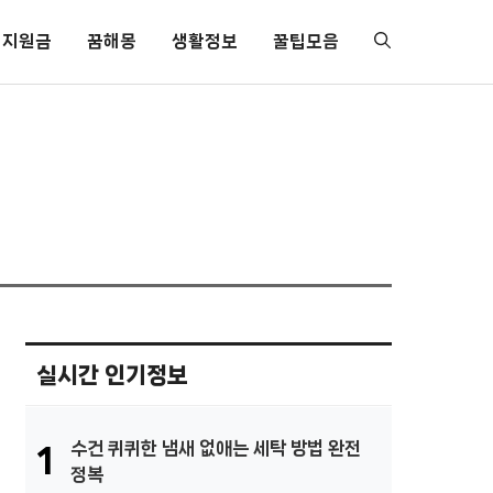
지원금
꿈해몽
생활정보
꿀팁모음
실시간 인기정보
수건 퀴퀴한 냄새 없애는 세탁 방법 완전
1
정복