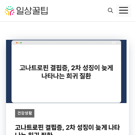
컨
텐
츠
로
건
너
뛰
기
건강생활
고나트로핀 결핍증, 2차 성징이 늦게 나타