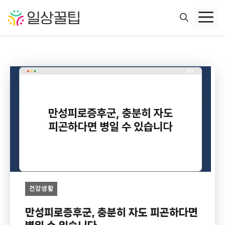
컨
텐
츠
로
건
너
뛰
기
건강생활
만성피로증후군, 충분히 자도 피곤하다면