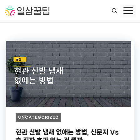
컨
텐
츠
로
건
너
뛰
기
UNCATEGORIZED
현관 신발 냄새 없애는 방법, 신문지 Vs