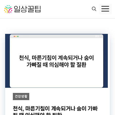
컨
텐
츠
로
건
너
뛰
기
건강생활
천식, 마른기침이 계속되거나 숨이 가빠