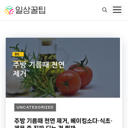
컨
텐
츠
로
건
너
뛰
기
UNCATEGORIZED
주방 기름때 천연 제거, 베이킹소다·식초·