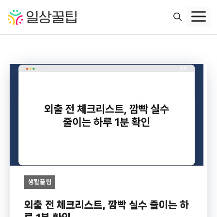
컨
텐
츠
로
건
너
뛰
기
생활꿀팁
외출 전 체크리스트, 깜빡 실수 줄이는 하