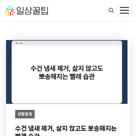
컨
텐
츠
로
건
너
뛰
기
생활꿀팁
수건 냄새 제거, 삶지 않고도 뽀송해지는