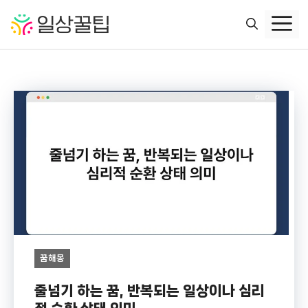
컨
텐
츠
로
건
너
뛰
기
꿈해몽
줄넘기 하는 꿈, 반복되는 일상이나 심리