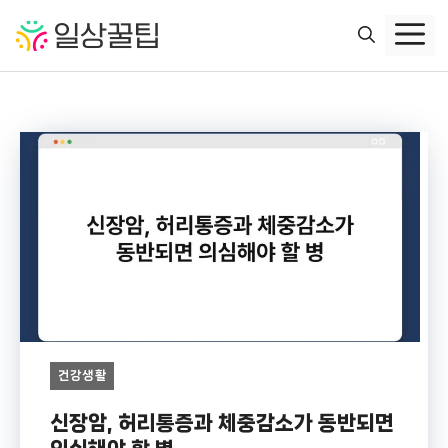
컨
텐
츠
로
건
너
뛰
기
건강생활
신장암, 허리통증과 체중감소가 동반되면