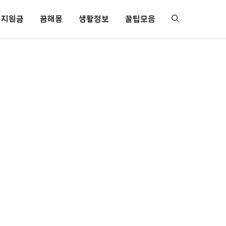
지원금
꿈해몽
생활정보
꿀팁모음