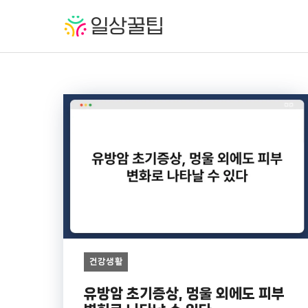
컨
텐
츠
로
건
너
뛰
기
건강생활
유방암 초기증상, 멍울 외에도 피부