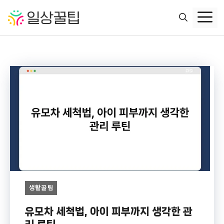
컨
텐
츠
로
건
너
뛰
기
생활꿀팁
유모차 세척법, 아이 피부까지 생각한 관