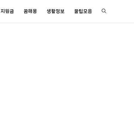
지원금
꿈해몽
생활정보
꿀팁모음