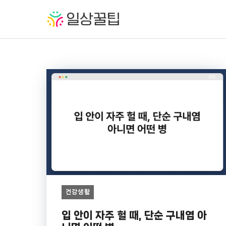
컨
텐
츠
로
건
너
뛰
기
건강생활
입 안이 자주 헐 때, 단순 구내염 아