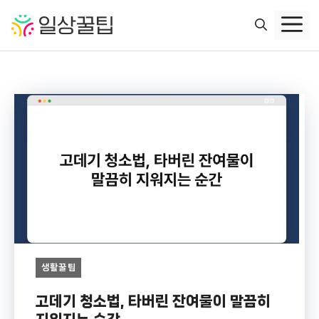
컨
텐
츠
로
건
너
뛰
기
생활꿀팁
고데기 청소법, 타버린 잔여물이 말끔히