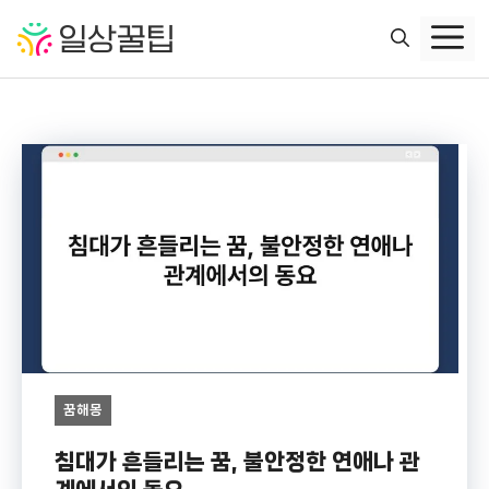
컨
텐
츠
로
건
너
뛰
기
꿈해몽
침대가 흔들리는 꿈, 불안정한 연애나 관