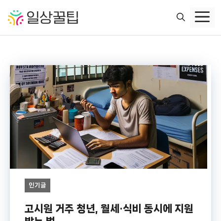
컨
텐
츠
로
건
너
뛰
기
인기글
고시원 거주 청년, 월세·식비 동시에 지원