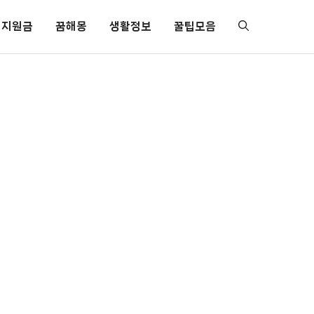
지원금
꿈해몽
생활정보
꿀팁모음