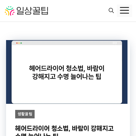
컨
텐
츠
로
건
너
뛰
기
생활꿀팁
헤어드라이어 청소법, 바람이 강해지고