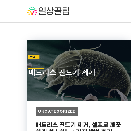
컨
텐
츠
로
건
너
뛰
기
UNCATEGORIZED
매트리스 진드기 제거, 셀프로 깨끗