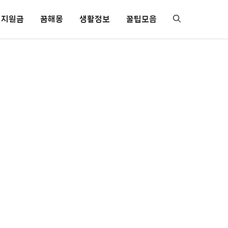
지원금
꿈해몽
생활정보
꿀팁모음