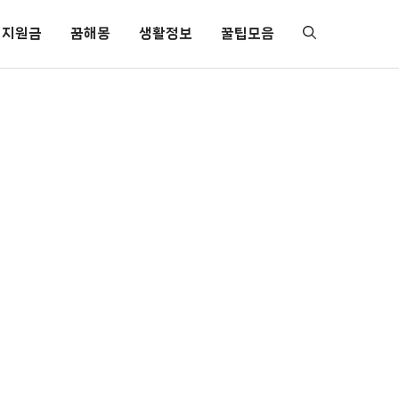
지원금
꿈해몽
생활정보
꿀팁모음