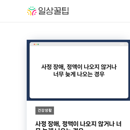
컨
텐
츠
로
건
너
뛰
기
건강생활
사정 장애, 정액이 나오지 않거나 너