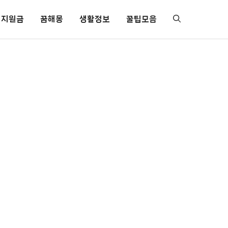
지원금
꿈해몽
생활정보
꿀팁모음