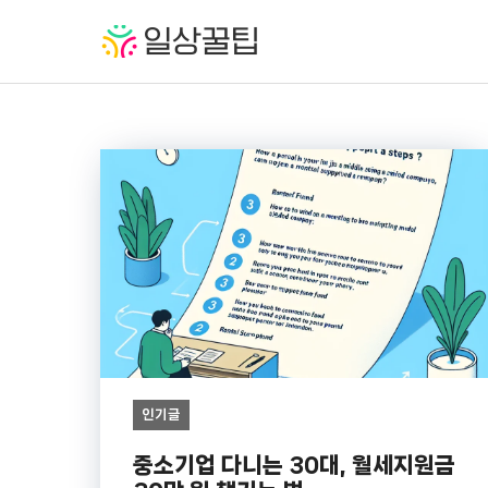
컨
텐
츠
로
건
너
뛰
기
인기글
중소기업 다니는 30대, 월세지원금