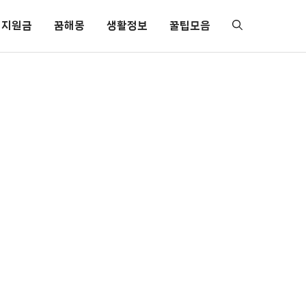
지원금
꿈해몽
생활정보
꿀팁모음