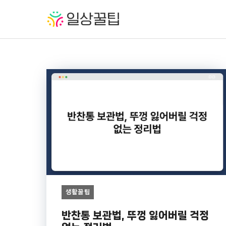
컨
텐
츠
로
건
너
뛰
기
생활꿀팁
반찬통 보관법, 뚜껑 잃어버릴 걱정