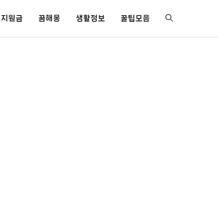
지원금
꿈해몽
생활정보
꿀팁모음