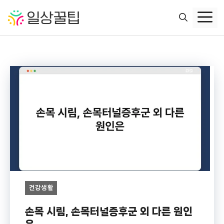
컨
텐
츠
로
건
너
뛰
기
건강생활
손목 시림, 손목터널증후군 외 다른 원인