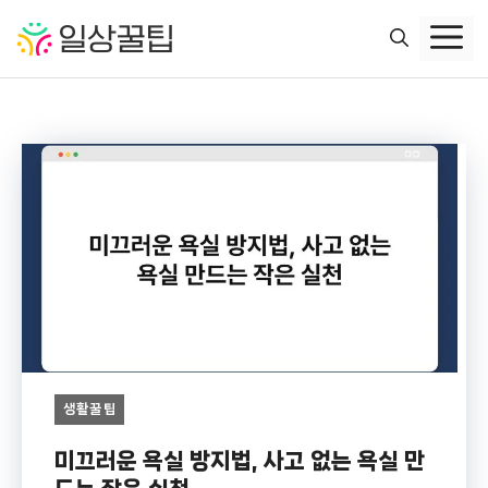
컨
텐
츠
로
건
너
뛰
기
생활꿀팁
미끄러운 욕실 방지법, 사고 없는 욕실 만