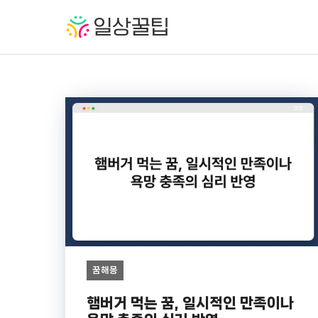
컨
텐
츠
로
건
너
뛰
기
꿈해몽
햄버거 먹는 꿈, 일시적인 만족이나