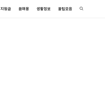
지원금
꿈해몽
생활정보
꿀팁모음