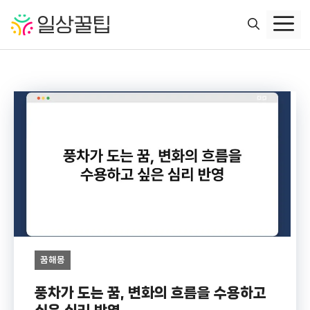
컨
텐
츠
로
건
너
뛰
기
꿈해몽
풍차가 도는 꿈, 변화의 흐름을 수용하고