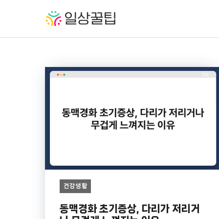
컨
텐
츠
로
건
너
뛰
기
건강생활
동맥경화 초기증상, 다리가 저리거