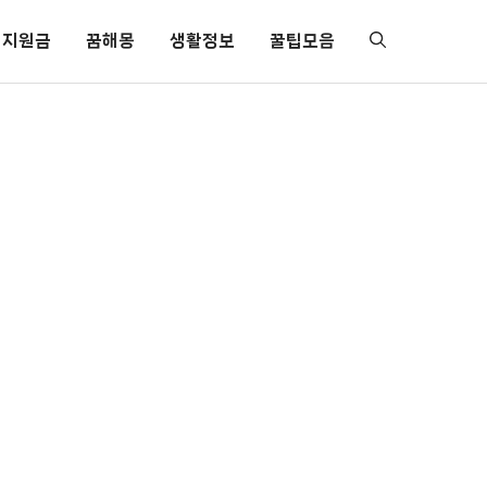
지원금
꿈해몽
생활정보
꿀팁모음