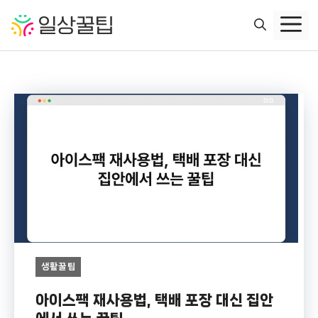
컨
텐
츠
로
건
너
뛰
기
생활꿀팁
아이스팩 재사용법, 택배 포장 대신 집안