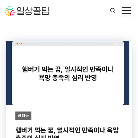
컨
텐
츠
로
건
너
뛰
기
꿈해몽
햄버거 먹는 꿈, 일시적인 만족이나 욕망