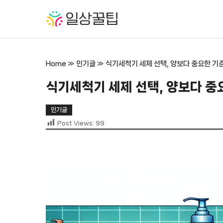
컨
텐
츠
로
건
Home
»
인기글
»
식기세척기 세제 선택, 양보다 중요한 기
너
뛰
식기세척기 세제 선택, 양보다 중
기
인기글
Post Views:
99