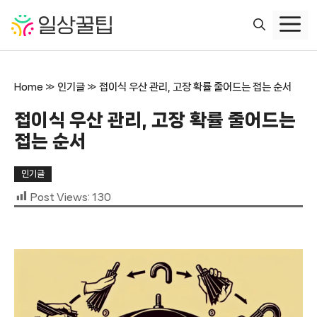
컨
텐
츠
로
건
Home
»
인기글
»
접이식 우산 관리, 고장 확률 줄어드는 접는 순서
너
뛰
접이식 우산 관리, 고장 확률 줄어드는
기
접는 순서
인기글
Post Views:
130