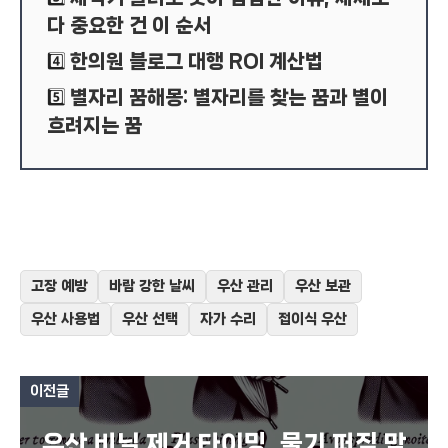
다 중요한 건 이 순서
한의원 블로그 대행 ROI 계산법
4️⃣
별자리 꿈해몽: 별자리를 찾는 꿈과 별이
5️⃣
흐려지는 꿈
고장 예방
바람 강한 날씨
우산 관리
우산 보관
우산 사용법
우산 선택
자가 수리
접이식 우산
이전글
우산 비닐 제거 타이밍, 물기 퍼짐 막